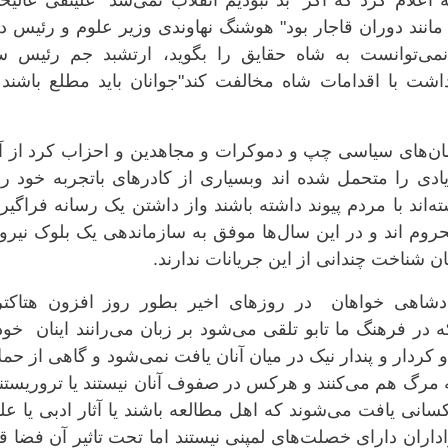
اعلام کرد که اگر "بد نبودیم انقلاب نمی‌شد" علینقی عالیخ
انند دوران قاجار بود" هوشنگ نهاوندی وزیر علوم و رئیس د
ی‌توانست به شاه حقایق را بگوید، ارتشبد جم رئیس ست
ت با اقدامات شاه مخالفت کند"جوانان باید مطلع باشند 
ان‌های سیاسی چپ و دموکرات و مجاهدین و احزاب کرد از آغ
دی را متحمل شده اند وبسیاری از کادرهای باتجربه خود را 
اند با مردم پیوند داشته باشند واز داشتن یک رسانه فراگیر
ز محروم اند و در این سال‌ها موفق به سازماندهی یک بلوک نیرو
نان شناخت چندانی از این جریانات ندارند.
ادشاهی خواهان در روزهای اخیر بطور روز‌ افزون هتاکتر
ه در فرهنگ ما تابو تلقی می‌شود بر زبان می‌رانند اینان خود
و کردار و پندار نیک در میان آنان یافت نمی‌شود و گاهی از حم
 به مرگ هم می‌کنند و هرکس در صفوف آنان نیستند یا تروریستند
سانی یافت می‌شوند که اهل مطالعه باشند یا آثار ادبی یا ع
داران دارای خصلت‌های لمپنی نیستند اما تحت تاثیر آن فضا ق