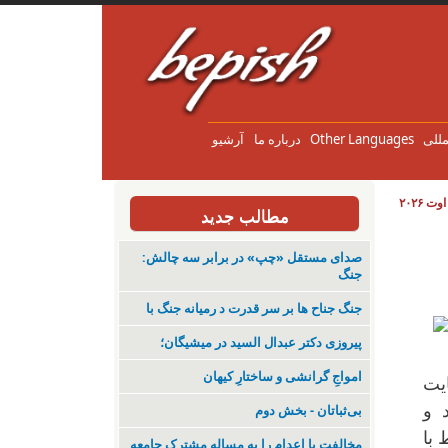
مللی
Other Languages
درباره ما
آرشیو
مطالب جدید
صدای مستقل «چپ» در برابر سه چالش:
جنگ
جنگ جناح ها بر سر قدرت د رمیانە جنگ با
پیروزی دکتر عبدال السید در میشیگان؛
‌امواجِ گرانشی و ساختارِ کیهان
ایت
 و
بی‌ثباتان - بخش دوم
با
مخالفت با اعدام را به مساله مشترک جامعه