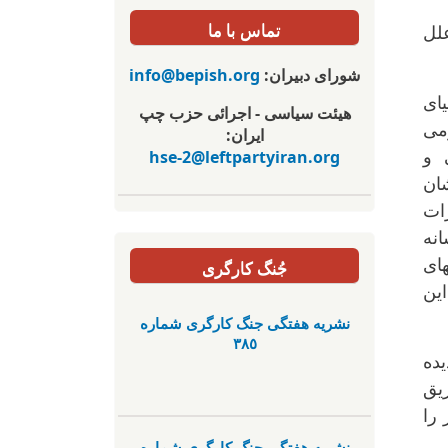
تماس با ما
لل
شورای دبیران:
info@bepish.org
یای
هیئت سیاسی - اجرائی حزب چپ
می
ایران:
hse-2@leftpartyiran.org
ی و
شان
ات
انه
ای
جُنگ کارگری
این
نشریە هفتگی جنگ کارگری شمارە
٣٨٥
یده
یق
 را
نشریە هفتگی جنگ کارگری شمارە