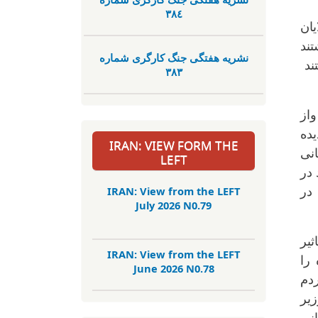
٣٨٤
یان
تند
نشریە هفتگی جنگ کارگری شمارە
ند
٣٨٣
واز
ده
IRAN: VIEW FORM THE
تیبانی
LEFT
 در
IRAN: View from the LEFT
 در
July 2026 N0.79
یر
IRAN: View from the LEFT
 را
June 2026 N0.78
ردم
یر