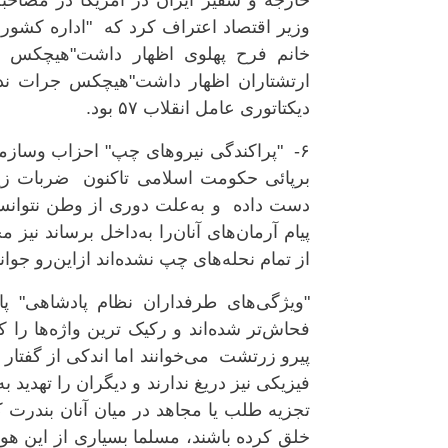
خارجه و سفیر ایران در آمریکا در مصاحبه 
وزیر اقتصاد اعتراف کرد که "اداره کشور م
خانم فرح پهلوی اظهار داشت"هیچکس نم
ارتشتاران اظهار داشت"هیچکس جرات نداش
دیکتاتوری عامل انقلاب ۵۷ بود.
۶- "پراکندگی نیروهای چپ" احزاب وسازم
بر‌پائی حکومت اسلامی تاکنون ضربات زیا
دست داده و به‌علت دوری از وطن نتوانسته‌
پیام آرمان‌های آنان‌را به‌داخل برساند نی
از تمام نحله‌های چپ نشده‌اند ازاین‌رو جوا
"ویژگی‌های طرفداران نظام پادشاهی" پ
فحاش‌تر شده‌اند و رکیک ترین واژه‌ها را ک
پیرو زرتشت می‌خوانند اما اندکی از گفتار 
فیزیکی نیز دریغ ندارند و دیگران را تهدید
تجزیه طلب یا مجاهد در میان آنان بندرت ک
خلق کرده باشند، مسلما بسیاری از این هوا