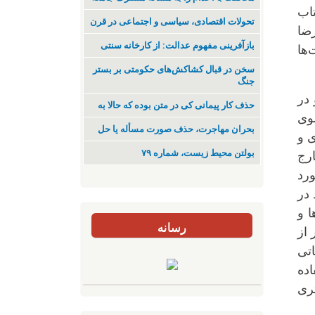
تاب
تحولات اقتصادی، سیاسی و اجتماعی در قرن
رضا
بازآفرینی مفهوم عدالت: از کارخانه سنتی
‌ها
سخن در قبال کشاکش‌های حکومتی بر بستر
جنگ
در
حذف کار پیمانی کی در متن بودە کە حالا بە
وی
بحران مهاجرت‌، حذف صورت مسأله یا حل
ی و
بولتن محیط زیست، شماره ۷۹
‌ها در خارج
رد
 در
ی‌ها و
رسانه
 از
اتی
اده
ری