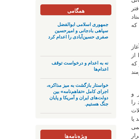
انی
فتر
همگامی
اد
جمهوری اسلامی ابوالفضل
که
سپاهی بادجانی و امیرحسین
صفری حسین‌آبادی را اعدام کرد
از
از
نه به اعدام و درخواست توقف
 که
اعدام‌ها
مند
خواستار بازگشت به میز مذاکره،
اجرای کامل «تفاهم‌نامه» بین
 و
دولت‌های ایران و آمریکا و پایان
 را
جنگ هستیم.
لات
 یا
لمی
ویژه‌نامه‌ها
رار