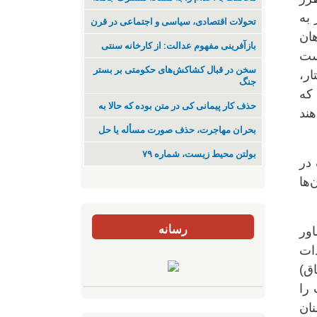
 بە
تحولات اقتصادی، سیاسی و اجتماعی در قرن
ان
بازآفرینی مفهوم عدالت: از کارخانه سنتی
وست
سخن در قبال کشاکش‌های حکومتی بر بستر
ار،
جنگ
کە
حذف کار پیمانی کی در متن بودە کە حالا بە
ند
بحران مهاجرت‌، حذف صورت مسأله یا حل
بولتن محیط زیست، شماره ۷۹
در
‌ها
رسانه
د، مشاور
ات
ق)
 را
نان