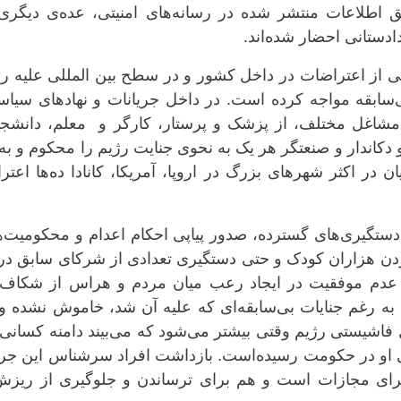
بق اطلاعات منتشر شدە در رسانەهای امنیتی، عدە‌ی دیگری 
ادستانی احضار شدەاند.
 از اعتراضات در داخل کشور و در سطح بین المللی علیە رژ
‌سابقە مواجە کرده است. در داخل جریانات و نهادهای سیاس
شاغل مختلف، از پزشک و پرستار، کارگر و معلم، دانشجو
و دکاندار و صنعتگر هر یک بە نحوی جنایت رژیم را محکوم و بە
ن در اکثر شهرهای بزرگ در اروپا، آمریکا، کانادا دەها اعت
، دستگیری‌های گستردە، صدور پیاپی احکام اعدام و محکومیت‌
کردن هزاران کودک و حتی دستگیری تعدادی از شرکای سابق د
 عدم موفقیت در ایجاد رعب میان مردم و هراس از شکاف 
ە رغم جنایات بی‌سابقەای کە علیە آن شد، خاموش نشدە و 
فاشیستی رژیم وقتی بیشتر می‌شود کە می‌بیند دامنە کسانی 
ی او در حکومت رسیدە‌است. بازداشت افراد سرشناس این جری
برای مجازات است و هم برای ترساندن و جلوگیری از ریزش