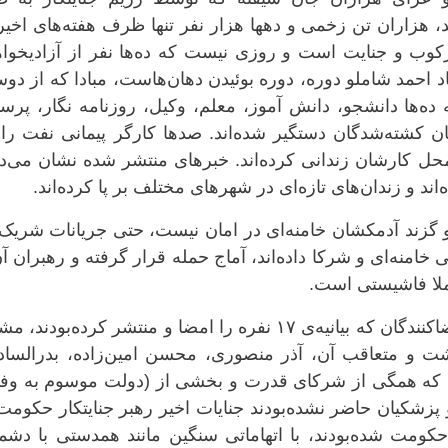
، هزاران‌ تن زخمی‌ و دهها هزار نفر تنها ظرف هفتە‌های اخیر
رکوب و جنایت است و روزی نیست کە دەها نفر از آزادیخواه
یاد احمد شاملو دورە، دورە بوئیدن دهان‌هاست، مبادا که از د
دەها دانشجو، دانش آموز، معلم، وکیل، روزنامە نگار، پرست
ان کشتە‌شدگان دستگیر شدەاند. صدها کارگر پیمانی نفت را 
محل کارشان زندانی کردەاند. خبرهای منتشر شدە نشان می‌ده
ەاند و زندان‌های تازەای در شهرهای مختلف بر پا کردەاند.
گزند آدمکشان خامنەای در امان نیست، حتی جریانات شریک 
 خامنەای و شرکا دادەاند، آماج حملە قرار گرفتە و رهبران آن
ملا فاشیستی است.
روز ۱۹ بهمن بعد از دستگیری سە‌تن از امضاکنندگان کە بیانیە‌ی ١٧ نفرە را امضا و منتشر کردە‌بودن
داشت و متعاقب آن، آذر منصوری، محسن امین‌زاده، بدرالساد
ا کە همگی از شرکای قدرت و بخشی از (دولت موسوم بە وفا
 پزشکیان حاضر نشدە‌بودند جنایات اخیر رهبر جنایتکار حکومت
حکومت شدە‌بودند، با اتهاماتی سنگین مانند همدستی با دشم