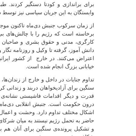
برای براندازی و کودتا دستگیر کردند. ط
وابستگان بە این جریان سیاسی نیز توسط د
از زمان سرکوب جنبش دی‌ماە تاکنون موجی
برخاستە است کە رژیم را با چالش‌های بی
کارگری، مدنی و حقوق بشری و صاحبان م
دانش آموز، گرفته تا وکیل و روزنامە نگار 
اعتراض می‌کنند. در خارج از کشور ایرانیا
خیابانی بزرگ انجام شدە ‌است.
تداوم جنایات در داخل و خارج از زندان‌ها
سنگین برای آزادیخواهان دربند و زندانی 
قدرت و دیگر اقدامات فاشیستی نشانە‌ی
درون حکومت است. جنبش انقلابی دی‌ماە ب
اشکال مختلف تداوم دارد. وحشت و اعمال 
حاضر بە تحمل رژیم نیستند بە میان شرکا
و تشکیل پروندە‌ی سنگین برای آنان هم 