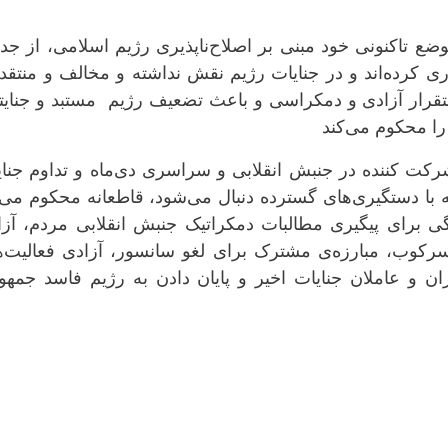
ع تا‌کنونی خود مبنی بر اصلاح‌ناپذیری رژیم اسلامی، از جد
اری کردەاند و در جنایات رژیم نقش نداشتە و مخالف و منتقد
استقرار آزادی و دمکراسی و باعث تضعیف رژیم مستبد و جنایت
 را محکوم می‌کند
کت کنندە در جنبش انقلابی و سراسری دی‌ماە و تداوم جنای
ە با دستگیری‌های گستردە دنبال می‌شود، قاطعانە محکوم می‌
تگی برای پیگیری مطالبات دمکراتیک جنبش انقلابی مردم، آز
 سرکوب، مبارزه‌ی مشترک برای لغو سانسور، آزادی فعالیت‌
 و عاملان جنایات اخیر و پایان دادن به رژیم فاسد جمهو