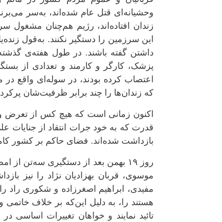
وحشیانەای قتل عام شدەاند‌، به‌سر می‌برند
زندان افتادەاند، رژیم هم‌چنان مشغول س
این سرزمین را دستگیر نکنند. به‌قول زندە‌
داشتن گفتە باشند. در طول هفتە‌ی گذشتە 
پزشک، کارگر و کارمند و تعدادی از بستگ
اعتصاب کردە بودند، در سولەای واقع در 
کە زندان‌ها را چند برابر ظرفیت‌شان پرکرد
اکنون زمانی است کە هیچ کس از تعرض و 
قدرت کە بە خود جرات انتقاد از جنایات علی
بازداشت شدەاند. فضای حاکم بر کشور کا
موسوی، قربان بهزادیان نژاد را نیز باز
مفیدی، ابراهیم اصغرزاده و شکوری راد ر
هستند را، بە دلیل این‌کە بر خلاف خاتمی و
تائید نمایند و خواهان تغییرات اساسی در 