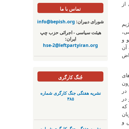
از
تماس با ما
شورای دبیران:
info@bepish.org
یم
ی،
هیئت سیاسی - اجرائی حزب چپ
ایران:
 و
hse-2@leftpartyiran.org
 آن
راض
های
جُنگ کارگری
رون
در
نشریە هفتگی جنگ کارگری شمارە
٣٨٥
در
کە
ان
 و
نشریە هفتگی جنگ کارگری شمارە