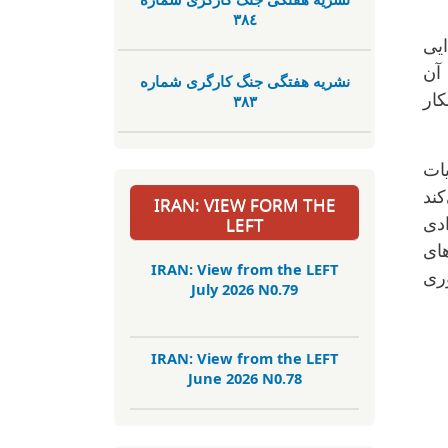
٣٨٤
ایی
 آن
نشریە هفتگی جنگ کارگری شمارە
کار
٣٨٣
ات
کند
IRAN: VIEW FORM THE
LEFT
ادی
های
IRAN: View from the LEFT
ری
July 2026 N0.79
IRAN: View from the LEFT
June 2026 N0.78