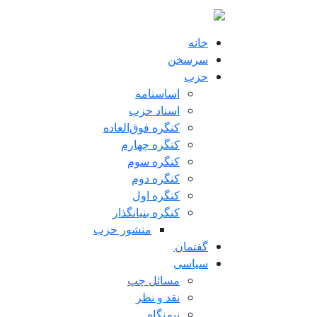
فتن به محتوای اصلی
خانه
سرسخن
حزب
اساسنامه
اسناد حزب
کنگره فوق‌العاده
کنگره چهارم
کنگره سوم
کنگره دوم
کنگره اول
کنگره بنیانگذار
منشور حزب
گفتمان
سياسی
مسائل چپ
نقد و نظر
نیم‌نگاه