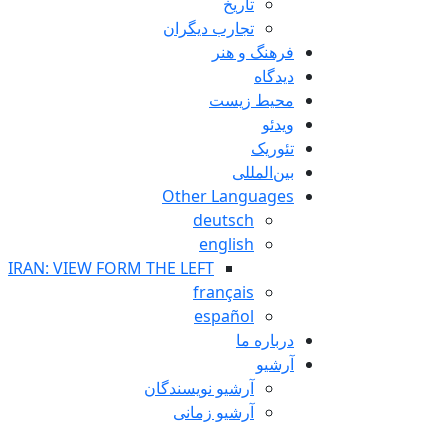
تاريخ
تجارب ديگران
فرهنگ و هنر
دیدگاه
محیط زیست
ویدئو
تئوریک
بین‌المللی
Other Languages
deutsch
english
IRAN: VIEW FORM THE LEFT
français
español
درباره ما
آرشیو
آرشیو نویسندگان
آرشیو زمانی