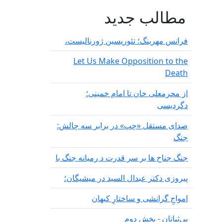
مطالب جدید
فرانس مهرینگ؛ تئوریسین ژورنالیست،
Let Us Make Opposition to the
Death
از محرمعلی خان تا امام خمینی؛
دگردیسی
صدای مستقل «چپ» در برابر سه چالش:
جنگ
جنگ جناح ها بر سر قدرت د رمیانە جنگ با
پیروزی دکتر عبدال السید در میشیگان؛
‌امواجِ گرانشی و ساختارِ کیهان
بی‌ثباتان - بخش دوم