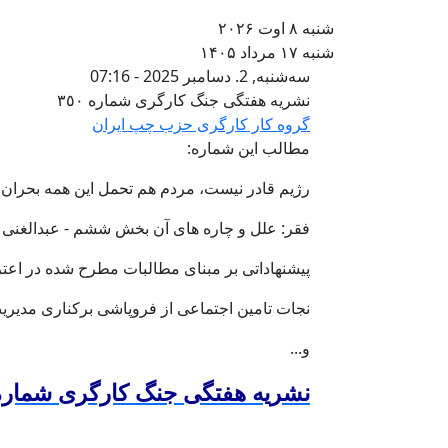
شنبه ۸ اوت ۲۰۲۶
شنبه ۱۷ مرداد ۱۴۰۵
نشریە هفتگی جنگ کا
سه‌شنبه, 2. دسامبر 2025 - 07:16
نشریە هفتگی جنگ کارگری شمارە ٣٥٠
گروه کار کارگری حزب چپ ایران
مطالب این شمارە:
رژیم قادر نیست، مردم هم تحمل این همە بحران را
فقر: علل و چاره های آن بخش ششم - عبدالغنی فری
پیشنهاداتی بر مبنای مطالبات مطرح شدە در اعتر
نجات تامین اجتماعی از فروپاشی برکناری مدیر
و...
نشریە هفتگی جنگ کارگری شمارە ٥٠