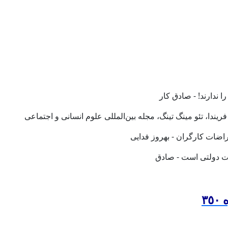
رگری شمارە ٣٥٠
 ندارند! - صادق کار
ندا، تئو مینگ تینگ، مجله بین‌المللی علوم انسانی و اجتماعی
اضات کارگران - بهروز فدایی
یت دولتی است - صادق
٣