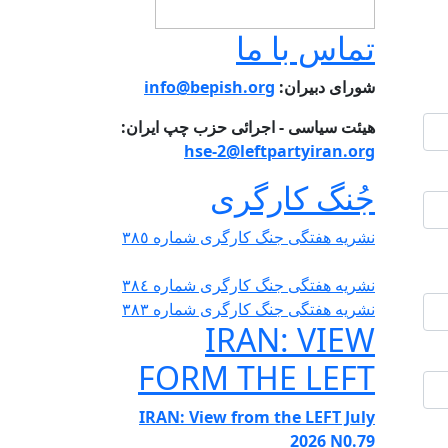
تماس با ما
شورای دبیران:
info@bepish.org
هیئت سیاسی - اجرائی حزب چپ ایران:
hse-2@leftpartyiran.org
جُنگ کارگری
نشریە هفتگی جنگ کارگری شمارە ٣٨٥
نشریە هفتگی جنگ کارگری شمارە ٣٨٤
نشریە هفتگی جنگ کارگری شمارە ٣٨٣
IRAN: VIEW
FORM THE LEFT
IRAN: View from the LEFT July
2026 N0.79