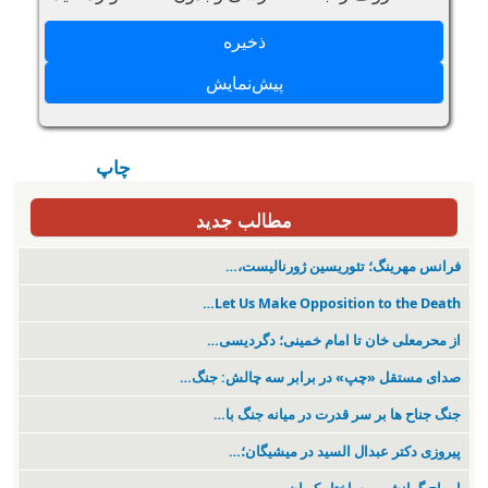
چاپ
مطالب جدید
فرانس مهرینگ؛ تئوریسین ژورنالیست،…
Let Us Make Opposition to the Death…
از محرمعلی خان تا امام خمینی؛ دگردیسی…
صدای مستقل «چپ» در برابر سه چالش: جنگ…
جنگ جناح ها بر سر قدرت در میانە جنگ با…
پیروزی دکتر عبدال السید در میشیگان؛…