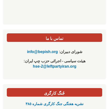
تماس با ما
شورای دبیران:
info@bepish.org
هیئت سیاسی - اجرائی حزب چپ ایران:
hse-2@leftpartyiran.org
جُنگ کارگری
نشریە هفتگی جنگ کارگری شمارە ٣٨٥