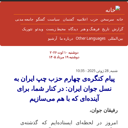
 به محتوای اصلی
نه
سرسخن
حزب
اعلاميه
گفتمان
سياست
گفتگو
جامعه مدنی
زارش
تاریخ
فرهنگ و هنر
دیدگاه
محیط زیست
ویدئو
تئوریک
ن‌المللی
Other Languages
درباره ما
آرشیو
دوشنبه ۱۰ اوت ۲۰۲۶
دوشنبه ۱۹ مرداد ۱۴۰۵
پیام کنگره‌ی چهارم حزب چپ ایران به نسل جوان ا
شنبه, 28 ژوئن 2025 - 10:35
پیام کنگره‌ی چهارم حزب چپ ایران به
نسل جوان ایران: در کنار شما، برای
آینده‌ای که با هم می‌سازیم
رفیقان جوان،
امروز در لحظه‌ای ایستاده‌ایم که گذشته‌ی