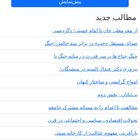
طالب جدید
 محرمعلی خان تا امام خمینی؛ دگردیسی
دای مستقل «چپ» در برابر سه چالش: جنگ
گ جناح ها بر سر قدرت د رمیانە جنگ با
روزی دکتر عبدال السید در میشیگان؛
مواجِ گرانشی و ساختارِ کیهان
‌ثباتان - بخش دوم
الفت با اعدام را به مساله مشترک جامعه
ولات اقتصادی، سیاسی و اجتماعی در قرن
زآفرینی مفهوم عدالت: از کارخانه سنتی