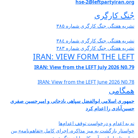
hse-2@leftpartyiran.or
ُنگ کارگری
شریە هفتگی جنگ کارگری شمارە ٣٨٥
شریە هفتگی جنگ کارگری شمارە ٣٨٤
شریە هفتگی جنگ کارگری شمارە ٣٨٣
IRAN: VIEW FORM THE LEF
IRAN: View from the LEFT July 2026 N0.7
IRAN: View from the LEFT June 2026 N0.7
مگامی
مهوری اسلامی ابوالفضل سپاهی بادجانی و امیرحسین صفری
سین‌آبادی را اعدام کرد
ه به اعدام و درخواست توقف اعدام‌ها
واستار بازگشت به میز مذاکره، اجرای کامل «تفاهم‌نامه» بین
ولت‌های ایران و آمریکا و پایان جنگ هستیم.