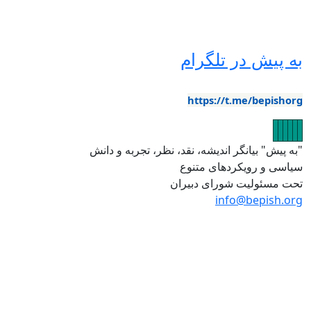
ه پیش در تلگرام
https://t.me/bepishor
صویر
تصویر
تصویر
تصویر
تصویر
تصویر
به پیش" بیانگر اندیشه، نقد، نظر، تجربه و دانش
یاسی و رویکردهای متنوع
حت مسئولیت شورای دبیران
info@bepish.or