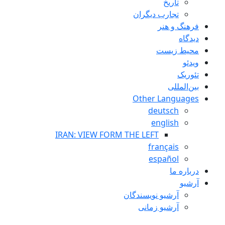
تاريخ
تجارب ديگران
فرهنگ و هنر
دیدگاه
محیط زیست
ویدئو
تئوریک
بین‌المللی
Other Languages
deutsch
english
IRAN: VIEW FORM THE LEFT
français
español
درباره ما
آرشیو
آرشیو نویسندگان
آرشیو زمانی