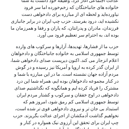
عدالت اجتماعی آغاز کرد، وظیفه خود دانست به شما
خانواده های جانباختگان که زخم
خورده
‌
اما سر فرود
نیاورده
اید و لحظه ای از مبارزه برای دادخواهی دست
نکشیده
اید، درود بفرستد
.
حزب چپ ایران در برابر جانبازی
فرزندان، مادران و پدرانتان، که یاران و رفقا و همرزمان ما
بوده
اند، به احترام سر تعظیم فرود می
آورد
.
حزب ما از فشارها، تهدیدها، آزارها و سرکوب
‌
های وارده
توسط جمهوری اسلامی به خانواده جانباختگان و دادخواهان
اعلام انزجار می کند
.
اکنون دیریست صدای دادخواهی شما،
از ایران گذر کرده به اروپا و آمریکا نیز رسیده و در گوش
مردم آزاده جهان نشسته است
.
ما در این مبارزه با شما و
در کنار مجموعه دادخواهان بوده ایم، همراه شما این درد
مشترک را فریاد کرده ایم و همانگونه که نگذاشتیم صدای
دادخواهی در اوج خفقان و سرکوب و کشتار مردم ایران
توسط جمهوری اسلامی کم
رمق شود، امروز هم که
استبداد بی جان تر و نیروی دادخواهی قوی تر شده است،
نخواهیم گذاشت آدمکشان از اجرای عدالت بگریزند
.
حزب
چپ ایران برای تحقق این آرزوی نیک همواره در کنار و