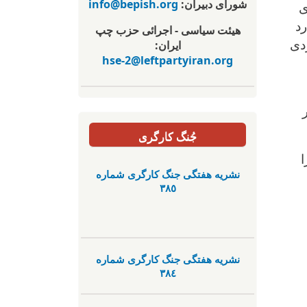
شورای دبیران:
info@bepish.org
ی
رد
هیئت سیاسی - اجرائی حزب چپ
ردی
ایران:
hse-2@leftpartyiran.org
جُنگ کارگری
ا
نشریە هفتگی جنگ کارگری شمارە
٣٨٥
نشریە هفتگی جنگ کارگری شمارە
٣٨٤