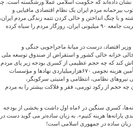
ها نشان داده‌اند که حکومت اسلامی عملاً ورشکسته است. چه
بیرحمانه مردم ایران یک نظام اقتصادی مافیایی و
ته و با چنگ انداختن و خالی کردن تتمه زندگی مردم ایران، 
ریت جامعه
۹۰
میلیونی ایران، روزگار مردم را سیاه کرده
وزیر اقتصاد، درست در میانهٔ ماجراجویی جنگی و
خالی خزانه خالی کشور و استقراض از صندوق توسعه ملی
د فاش کند که چه حجم عظیمی از کسری بودجه زیر پای مردم
أمین هزینه نجومی
۶۷۰
هزارمیلیاردی نهادها و مؤسسات
می نیروهای نظامی، انتظامی و امنیتی سرکوبگر،
چه حجم از رکود تورمی، فقر و فلاکت بیشتر را به مردم
ه‌ها، كسری سنگين در
۶
ماه اول داشت و بخشی از بودجه
یارانه‌ها هزینه كنيم»
.
به زبان ساده‌تر می گوید دست در
ه زبان ساده در جمهوری اسلامی است!