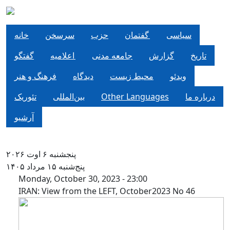
Skip to main content
سياسی
گفتمان
حزب
سرسخن
خانه
تاریخ
گزارش
جامعه مدنی
اعلاميه
گفتگو
ویدئو
محیط زیست
دیدگاه
فرهنگ و هنر
تئوریک
بین‌المللی
Other Languages
درباره ما
آرشیو
پنجشنبه ۶ اوت ۲۰۲۶
پنج‌شنبه ۱۵ مرداد ۱۴۰۵
IRAN: View from the LEFT, Oct
Monday, October 30, 2023 - 23:00
IRAN: View from the LEFT, October2023 No 46