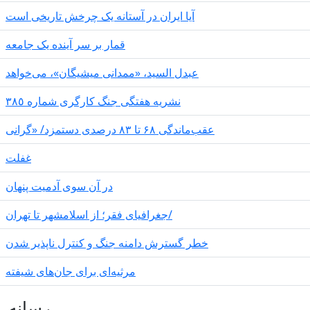
آیا ایران در آستانه یک چرخش تاریخی است
قمار بر سر آینده یک جامعه
عبدل السید، «ممدانی میشیگان»، می‌خواهد
نشریە هفتگی جنگ کارگری شمارە ٣٨٥
عقب‌ماندگی ۶۸ تا ۸۳ درصدی دستمزد/ «گرانی
غفلت
در آن سوی آدمیت پنهان
جغرافیای فقر؛ از اسلامشهر تا تهران/
خطر گسترش دامنه جنگ و کنترل ناپذیر شدن
مرثیه‌ای برای جان‌های شیفته
رسانه