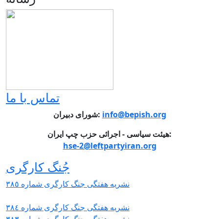
تماس با ما
شورای دبیران:
info@bepish.org
هیئت سیاسی - اجرائی حزب چپ ایران:
hse-2@leftpartyiran.org
جُنگ کارگری
نشریە هفتگی جنگ کارگری شمارە ٣٨٥
نشریە هفتگی جنگ کارگری شمارە ٣٨٤