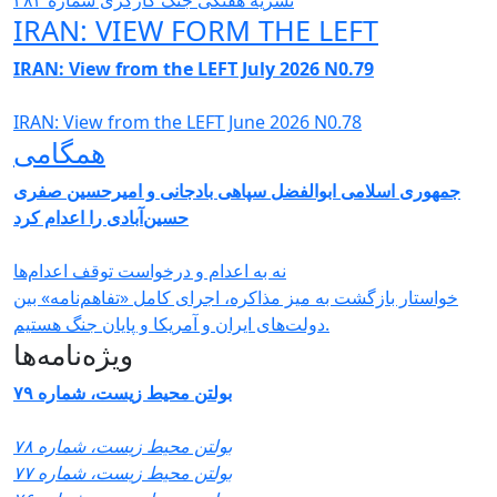
نشریە هفتگی جنگ کارگری شمارە ٣٨٣
IRAN: VIEW FORM THE LEFT
IRAN: View from the LEFT July 2026 N0.79
IRAN: View from the LEFT June 2026 N0.78
همگامی
جمهوری اسلامی ابوالفضل سپاهی بادجانی و امیرحسین صفری
حسین‌آبادی را اعدام کرد
نه به اعدام و درخواست توقف اعدام‌ها
خواستار بازگشت به میز مذاکره، اجرای کامل «تفاهم‌نامه» بین
دولت‌های ایران و آمریکا و پایان جنگ هستیم.
ویژه‌نامه‌ها
بولتن محیط زیست، شماره ۷۹
بولتن محیط زیست، شماره ۷۸
بولتن محیط زیست، شماره ۷۷