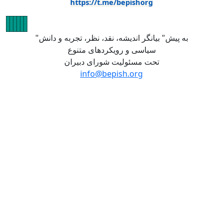
https://t.me/bepishorg
Image
Image
Image
Image
Image
Image
"به پیش" بیانگر اندیشه، نقد، نظر، تجربه و دانش
سیاسی و رویکردهای متنوع
تحت مسئولیت شورای دبیران
info@bepish.org