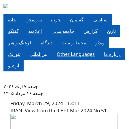
Skip to main content
سياسی
گفتمان
حزب
سرسخن
خانه
تاریخ
گزارش
جامعه مدنی
اعلاميه
گفتگو
ویدئو
محیط زیست
دیدگاه
فرهنگ و هنر
درباره ما
Other Languages
بین‌المللی
تئوریک
آرشیو
جمعه ۷ اوت ۲۰۲۶
جمعه ۱۶ مرداد ۱۴۰۵
IRAN: View from the LEFT Mar 
Friday, March 29, 2024 - 13:11
IRAN: View from the LEFT Mar 2024 No 51