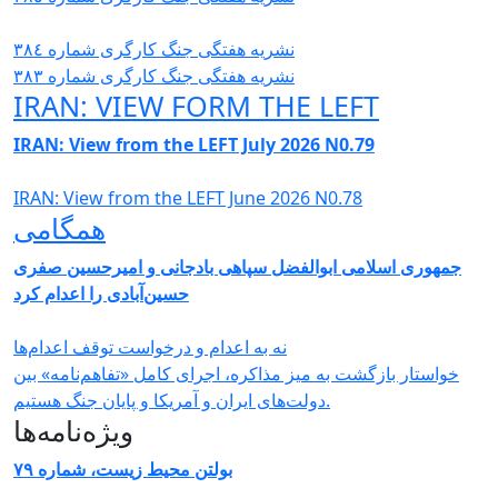
نشریە هفتگی جنگ کارگری شمارە ٣٨٤
نشریە هفتگی جنگ کارگری شمارە ٣٨٣
IRAN: VIEW FORM THE LEFT
IRAN: View from the LEFT July 2026 N0.79
IRAN: View from the LEFT June 2026 N0.78
همگامی
جمهوری اسلامی ابوالفضل سپاهی بادجانی و امیرحسین صفری
حسین‌آبادی را اعدام کرد
نه به اعدام و درخواست توقف اعدام‌ها
خواستار بازگشت به میز مذاکره، اجرای کامل «تفاهم‌نامه» بین
دولت‌های ایران و آمریکا و پایان جنگ هستیم.
ویژه‌نامه‌ها
بولتن محیط زیست، شماره ۷۹