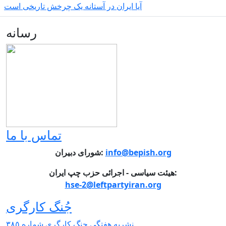
آیا ایران در آستانه یک چرخش تاریخی است
رسانه
تماس با ما
info@bepish.org
شورای دبیران:
هیئت سیاسی - اجرائی حزب چپ ایران:
hse-2@leftpartyiran.org
جُنگ کارگری
نشریە هفتگی جنگ کارگری شمارە ٣٨٥