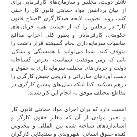
تلاش دولت، مجلس و سازمان های کارفرمایی برای
از میان برداشتن مواد حمایتی قانون کار را خنثی
کنید، روند تصویب لایحە ضدکارگری "اصلاح قانون
کار" در مجلس را کە از حمایت همه جريان های
حکومتی، کارفرمایان و بطور کلی احزاب مدافع
مناسبات سرمایە داری لجام گسیختە قرار داشت را
متوقف کنید. شما می توانید با همبستگی و تشکل
یابی کە رمز موفقیت شماست، تعرض گستاخانە
دولت و جریان های مختلف سرمایە داری بە حقوق و
دست آوردهای مبارزاتی و تاریخی جنبش کارگری را
درهم بشکنید. کما اینکە نسل های پیشین کارگری در
مقاطع مختلف موفق بە انجام این کار شدند.
اهمیت دارد که برای اجرای مواد حمایتی قانون کار
و تغییر موادی از آن کە مغاير حقوق کارگر و
استانداردهای شناختە شدە بین المللی و مخدوش
کنندە حقوق انسانی، شهروندی و سندیکایی کارگران