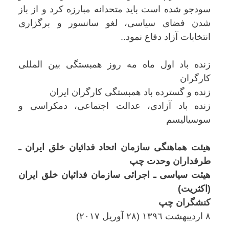
سودجو شدە است باید متحدانه مبارزه کرد و از باز
شدن فضای سیاسی، لغو سانسور و برگزاری
انتخابات آزاد دفاع نمود..
زندە باد اول ماە مە روز همبستگی بین المللی
کارگران
زندە و گستردە باد همبستگی کارگران ایران
زندە باد آزادی، عدالت اجتماعی، دمکراسی و
سوسياليسم
هیئت هماهنگی سازمان اتحاد فدائیان خلق ایران ـ
طرفداران وحدت چپ
هيئت سياسی ـ اجرائی سازمان فدائيان خلق ايران
(اکثريت)
کنشگران چپ
٨ ارديبهشت ١٣٩٦ (٢٨ آوريل ٢٠١٧)