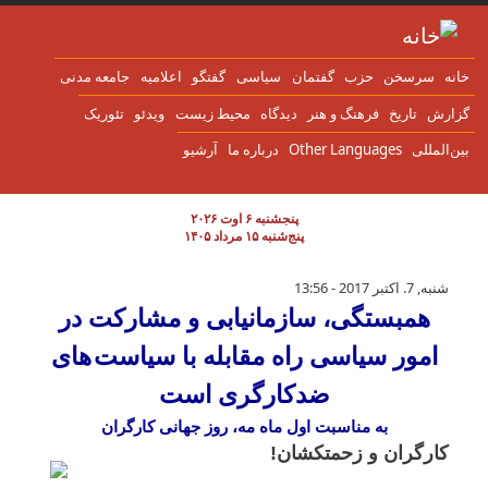
ن به محتوای اصلی
انه
سرسخن
حزب
گفتمان
سياسی
گفتگو
اعلاميه
جامعه مدنی
زارش
تاریخ
فرهنگ و هنر
دیدگاه
محیط زیست
ویدئو
تئوریک
ین‌المللی
Other Languages
درباره ما
آرشیو
پنجشنبه ۶ اوت ۲۰۲۶
پنج‌شنبه ۱۵ مرداد ۱۴۰۵
همبستگی، سازمانیابی و مشارکت در امور سیا
شنبه, 7. اکتبر 2017 - 13:56
همبستگی، سازمانیابی و مشارکت در
امور سیاسی راه مقابلە با سیاست های
ضدکارگری است
به مناسبت اول ماه مه، روز جهانی کارگران
کارگران و زحمتکشان!