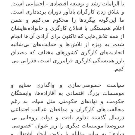
با الزامات رشد و توسعە اقتصادی - اجتماعی است.
و شلاق زدن کارگران یادآور دوران بردەداری است.
ما این گونە پیگردها را محکوم می کنیم و ضمن
اعلام همبستگی با فعالان کارگری و خانوادە هایشان
از همە تلاش هایی کە تاکنون برای آزادی آن ها انجام
شدە، بە ویژە از تلاش ها و حمایت های بی شائبە
اتحادیە های کارگری کشورهای مختلف کە مصداق
بارز همبستگی کارگری فرامرزی است، قدرانی می
کنيم.
سیاست خصوصی سازی و واگذاری صنایع و
موسسات بزرگ اقتصادی بە آقازادەها، وابستگان
حکومت و نهادهای حکومتی مثل سپاه، بە رغم
مخالفت های کارگران و مدافعان عدالت اجتماعی
درسال گذشتە تداوم يافت و دولت روحانی بی
سروصدا موسسات دیگری را زیر عنوان "خصوصی
سازی" بە بهانە مقابلە با رکود، ایجاد اشتغال و