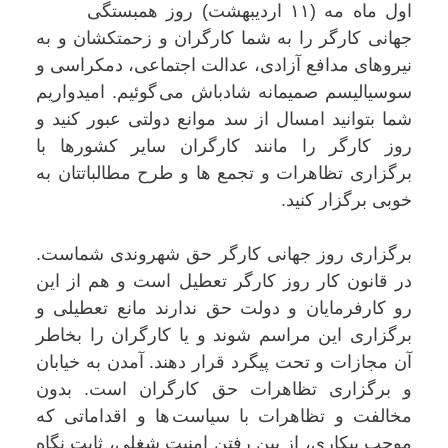
اول ماە مە (١١ اردیبهشت) روز همبستگی
جهانی کارگر را بە شما کارگران و زحمتکشان و به
نيروهای مدافع آزادی، عدالت اجتماعی، دمکراسی و
سوسياليسم صمیمانە شادباش می گوئیم. امیدواریم
شما بتوانید امسال از سد موانع دولتی عبور کنید و
روز کارگر را مانند کارگران سایر کشورها با
برگزاری تظاهرات و تجمع ها و طرح مطالباتتان بە
خوبی برگزار کنید.
برگزاری روز جهانی کارگر حق شهروندی شماست.
در قانون کار روز کارگر تعطیل است و هم از این
رو کارفرمایان و دولت حق ندارند مانع تعطیلی و
برگزاری این مراسم شوند و یا کارگران را بخاطر
آن مجازات و تحت پیگرد قرار دهند. آمدن بە خیابان
و برگزاری تظاهرات حق کارگران است. بدون
مخالفت و تظاهرات با سیاست ها و اقداماتی کە
موجب بیکاری، از بین رفتن امنیت شغلی، ثابت نگاە