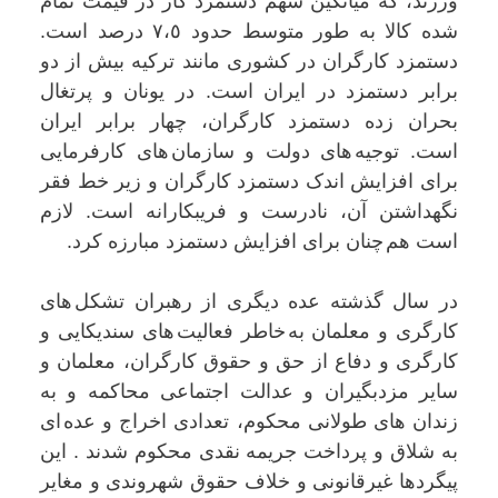
ورزند، کە میانگین سهم دستمزد کار در قیمت تمام
شدە کالا به طور متوسط حدود ٧،٥ درصد است.
دستمزد کارگران در کشوری مانند ترکیە بیش از دو
برابر دستمزد در ایران است. در یونان و پرتغال
بحران زدە دستمزد کارگران، چهار برابر ایران
است. توجیه های دولت و سازمان های کارفرمایی
برای افزايش اندک دستمزد کارگران و زیر خط فقر
نگهداشتن آن، نادرست و فریبکارانە است. لازم
است هم چنان برای افزایش دستمزد مبارزه کرد.
در سال گذشتە عدە دیگری از رهبران تشکل های
کارگری و معلمان به خاطر فعالیت های سندیکایی و
کارگری و دفاع از حق و حقوق کارگران، معلمان و
سایر مزدبگیران و عدالت اجتماعی محاکمە و بە
زندان های طولانی محکوم، تعدادی اخراج و عده ای
به شلاق و پرداخت جریمە نقدی محکوم شدند . این
پیگردها غیرقانونی و خلاف حقوق شهروندی و مغایر