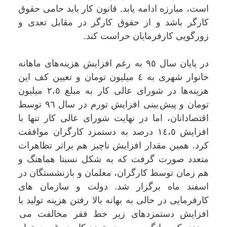
است، مبارزه ادامه یابد. قانون کار باید حامی حقوق
کارگر باشد و از حقوق کارگر در مقابل تعدی و
زورگویی کارفرمایان حراست کند.
در پایان سال ٩٥ بە رغم افزایش هزینەهای ماهانە
خانوار شهری بە ٤ میلیون تومان و تعیین کف این
هزینەها در شورای عالی کار بە مبلغ ٢،٥ میلیون
تومان و پیش بینی افزایش تورم در سال ٩٦ توسط
اقتصادانان، اما در نهایت شورای عالی کار تنها با
افزایش ١٤،٥ درصد بە دستمزد کارگران موافقت
کرد. همین مقدار افزایش ناچیز هم براثر تظاهرات
متعدد صورت گرفت کە بە شکل نسبتا هماهنگ و
هم زمان توسط کارگران، معلمان و بازنشستگان در
اسفند ماە برگزار شد. دولت و سازمان های
کارفرمایی در حالی بە بهانە بالا رفتن هزینە تولید با
افزایش دستمزدهای زیر خط فقر مخالفت می