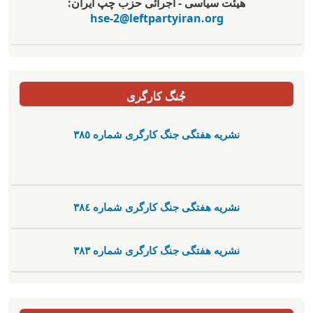
هیئت سیاسی - اجرائی حزب چپ ایران:
hse-2@leftpartyiran.org
جُنگ کارگری
نشریە هفتگی جنگ کارگری شمارە ٣٨٥
نشریە هفتگی جنگ کارگری شمارە ٣٨٤
نشریە هفتگی جنگ کارگری شمارە ٣٨٣